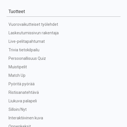
Tuotteet
Vuorovaikutteiset työlehdet
Laskeutumissivun rakentaja
Live-pelitapahtumat
Trivia tietokilpailu
Persoonallisuus Quiz
Muistipelit
Match Up
Pyöritä pyörää
Ristisanatehtävä
Liukuva palapeli
Silloin/Nyt
Interaktiivinen kuva
Onnenkeksit