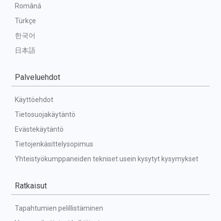
Română
Türkçe
한국어
日本語
Palveluehdot
Käyttöehdot
Tietosuojakäytäntö
Evästekäytäntö
Tietojenkäsittelysopimus
Yhteistyökumppaneiden tekniset usein kysytyt kysymykset
Ratkaisut
Tapahtumien pelillistäminen