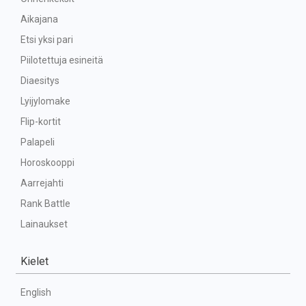
Aikajana
Etsi yksi pari
Piilotettuja esineitä
Diaesitys
Lyijylomake
Flip-kortit
Palapeli
Horoskooppi
Aarrejahti
Rank Battle
Lainaukset
Kielet
English