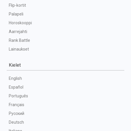
Flip-kortit
Palapeli
Horoskooppi
Aarrejahti
Rank Battle
Lainaukset
Kielet
English
Español
Português
Français
Русский
Deutsch