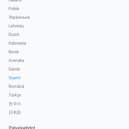
Italiano
Polski
Українська
Latviešu
Dutch
Indonesia
Norsk
Svenska
Dansk
Suomi
Română
Türkçe
한국어
日本語
Palveluehdot