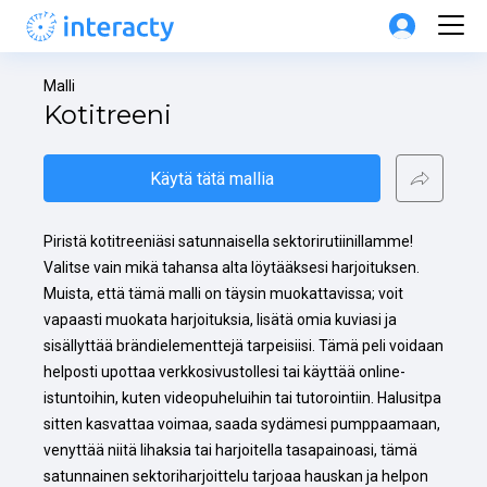
Malli
Kotitreeni
Käytä tätä mallia
Piristä kotitreeniäsi satunnaisella sektorirutiinillamme! 
Valitse vain mikä tahansa alta löytääksesi harjoituksen. 
Muista, että tämä malli on täysin muokattavissa; voit 
vapaasti muokata harjoituksia, lisätä omia kuviasi ja 
sisällyttää brändielementtejä tarpeisiisi. Tämä peli voidaan 
helposti upottaa verkkosivustollesi tai käyttää online-
istuntoihin, kuten videopuheluihin tai tutorointiin. Halusitpa 
sitten kasvattaa voimaa, saada sydämesi pumppaamaan, 
venyttää niitä lihaksia tai harjoitella tasapainoasi, tämä 
satunnainen sektoriharjoittelu tarjoaa hauskan ja helpon 