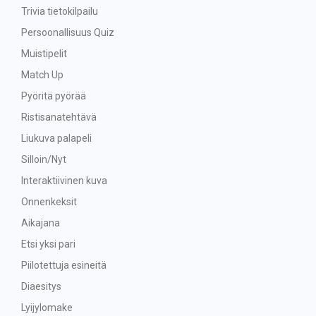
Trivia tietokilpailu
Persoonallisuus Quiz
Muistipelit
Match Up
Pyöritä pyörää
Ristisanatehtävä
Liukuva palapeli
Silloin/Nyt
Interaktiivinen kuva
Onnenkeksit
Aikajana
Etsi yksi pari
Piilotettuja esineitä
Diaesitys
Lyijylomake