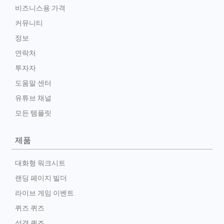
비즈니스용 가격
커뮤니티
정보
연락처
투자자
도움말 센터
유튜브 채널
모든 템플릿
제품
대화형 워크시트
랜딩 페이지 빌더
라이브 게임 이벤트
퀴즈 퀴즈
성격 퀴즈