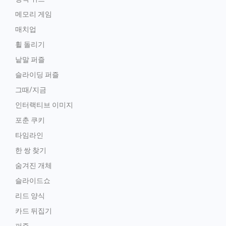
메모리 게임
매치업
휠 돌리기
낱말 퍼즐
슬라이딩 퍼즐
그때/지금
인터랙티브 이미지
포춘 쿠키
타임라인
한 쌍 찾기
숨겨진 개체
슬라이드쇼
리드 양식
카드 뒤집기