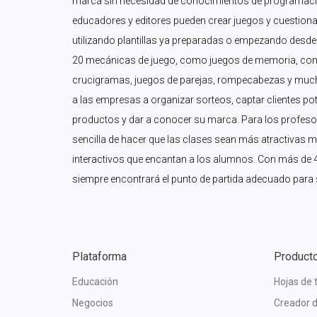
marca sin necesidad de conocimientos de programació
educadores y editores pueden crear juegos y cuestiona
utilizando plantillas ya preparadas o empezando desde 
20 mecánicas de juego, como juegos de memoria, conc
crucigramas, juegos de parejas, rompecabezas y muc
a las empresas a organizar sorteos, captar clientes p
productos y dar a conocer su marca. Para los profesor
sencilla de hacer que las clases sean más atractivas me
interactivos que encantan a los alumnos. Con más de 400
siempre encontrará el punto de partida adecuado para 
Plataforma
Product
Educación
Hojas de 
Negocios
Creador d