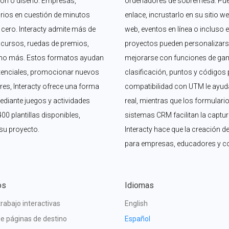
n o diseño. Empresas, 
ordenadores de sobremesa. Puede
rios en cuestión de minutos 
enlace, incrustarlo en su sitio w
cero. Interacty admite más de 
web, eventos en línea o incluso 
ursos, ruedas de premios, 
proyectos pueden personalizarse
ho más. Estos formatos ayudan 
mejorarse con funciones de gam
otenciales, promocionar nuevos 
clasificación, puntos y códigos 
es, Interacty ofrece una forma 
compatibilidad con UTM le ayuda
diante juegos y actividades 
real, mientras que los formulario
 plantillas disponibles, 
sistemas CRM facilitan la captura
su proyecto.
Interacty hace que la creación de
para empresas, educadores y c
os
Idiomas
trabajo interactivas
English
e páginas de destino
Español