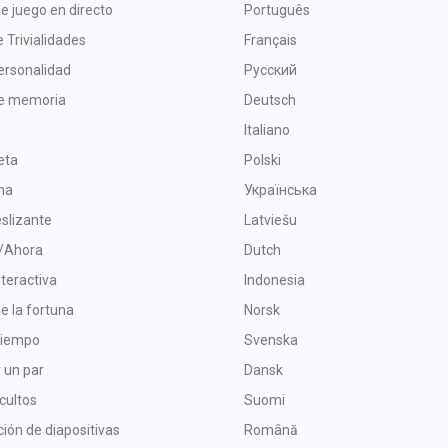
e juego en directo
Português
 Trivialidades
Français
ersonalidad
Русский
e memoria
Deutsch
Italiano
leta
Polski
ma
Українська
slizante
Latviešu
/Ahora
Dutch
teractiva
Indonesia
de la fortuna
Norsk
tiempo
Svenska
 un par
Dansk
cultos
Suomi
ión de diapositivas
Română