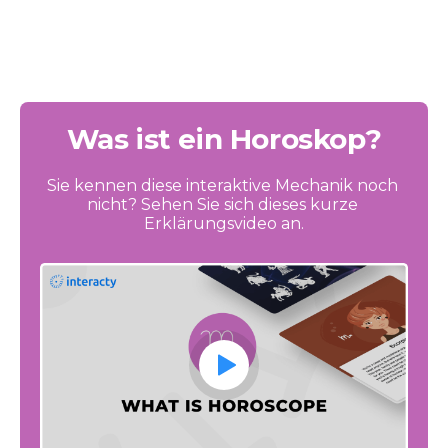
Was ist ein Horoskop?
Sie kennen diese interaktive Mechanik noch 
nicht? Sehen Sie sich dieses kurze 
Erklärungsvideo an.