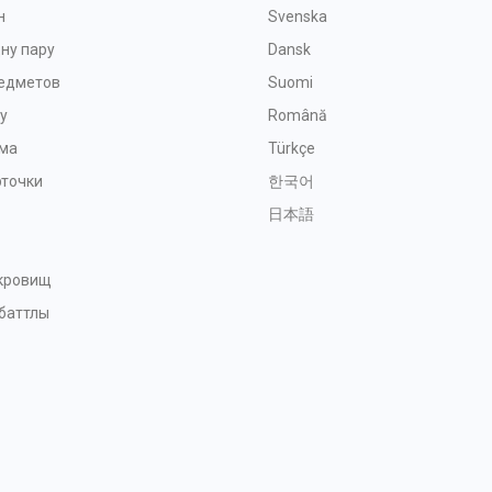
н
Svenska
ну пару
Dansk
редметов
Suomi
у
Română
ма
Türkçe
рточки
한국어
日本語
окровищ
баттлы