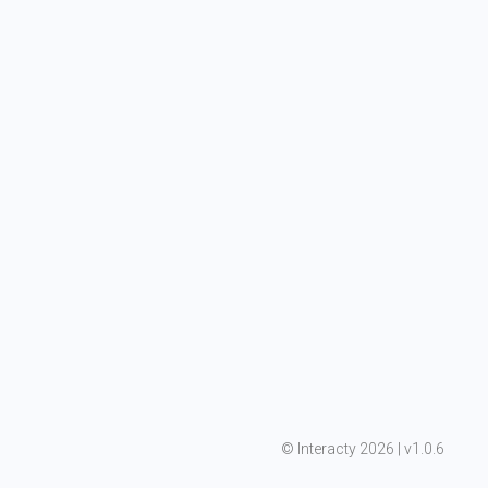
©
 Interacty 2026 | v
1.0.6