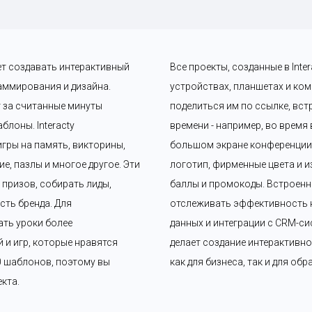
ет создавать интерактивный 
Все проекты, созданные в Int
аммирования и дизайна. 
устройствах, планшетах и ком
 за считанные минуты 
поделиться им по ссылке, вст
лоны. Interacty 
времени - например, во время
гры на память, викторины, 
большом экране конференции. 
, пазлы и многое другое. Эти 
логотип, фирменные цвета и и
ризов, собирать лиды, 
баллы и промокоды. Встроенн
ть бренда. Для 
отслеживать эффективность к
ать уроки более 
данных и интеграции с CRM-сис
и игр, которые нравятся 
делает создание интерактивно
0 шаблонов, поэтому вы 
как для бизнеса, так и для об
кта.