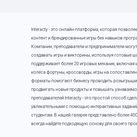
Interacty - это онлайн-платформа, которая позволя
контент и брендированные игры без навыков прогр
Компании, преподаватели и предприниматели могут
создавать игры и викторины, используя готовые шаб
поддерживает более 20 игровых механик, включая и
колёса фортуны, кроссворды, игры на сопоставление
форматы помогают бизнесу проводить розыгрыши п
продвигать новые продукты и повышать узнаваемос
преподавателей Interacty - это простой способ сдел
увлекательными с помощью интерактивных заданий 
студентам. В нашей галерее представлено более 40
всегда найдёте подходящую основу для своего прое