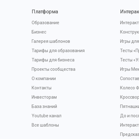
Платформа
Интера
Образование
Интеракт
Бизнес
Конструк
Галерея шаблонов
Игры дл
Тарифы для образования
Тесты «П
Тарифы для бизнеса
Тесты «У
Проекты сообщества
Игры Ме
О компании
Сопоста
Контакты
Колесо 
Инвесторам
Кроссво
База знаний
Пятнашк
Youtube канал
До и пос
Все шаблоны
Интерак
Предска