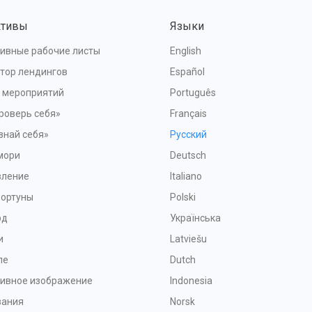
ктивы
Языки
ивные рабочие листы
English
тор лендингов
Español
я мероприятий
Português
роверь себя»
Français
знай себя»
Русский
мори
Deutsch
вление
Italiano
Фортуны
Polski
рд
Українська
и
Latviešu
ле
Dutch
тивное изображение
Indonesia
зания
Norsk