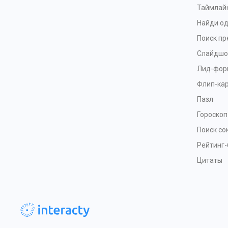
Таймлай
Найди од
Поиск п
Слайдшо
Лид-фор
Флип-ка
Пазл
Гороскоп
Поиск с
Рейтинг-
Цитаты