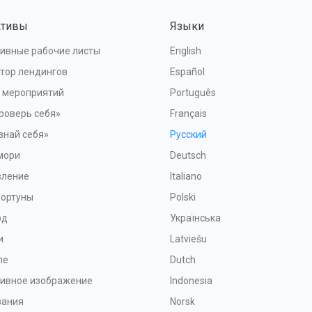
ктивы
Языки
ивные рабочие листы
English
тор лендингов
Español
я мероприятий
Português
роверь себя»
Français
знай себя»
Русский
мори
Deutsch
вление
Italiano
Фортуны
Polski
рд
Українська
и
Latviešu
ле
Dutch
тивное изображение
Indonesia
зания
Norsk