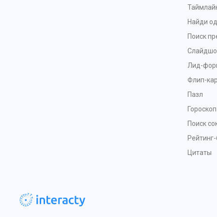
Таймлай
Найди од
Поиск п
Слайдшо
Лид-фор
Флип-ка
Пазл
Гороскоп
Поиск с
Рейтинг-
Цитаты