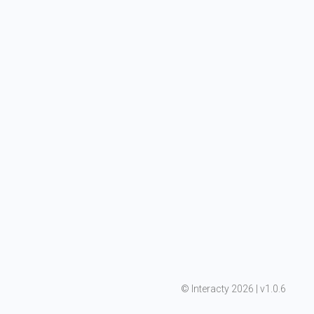
©
 Interacty 2026 | v
1.0.6