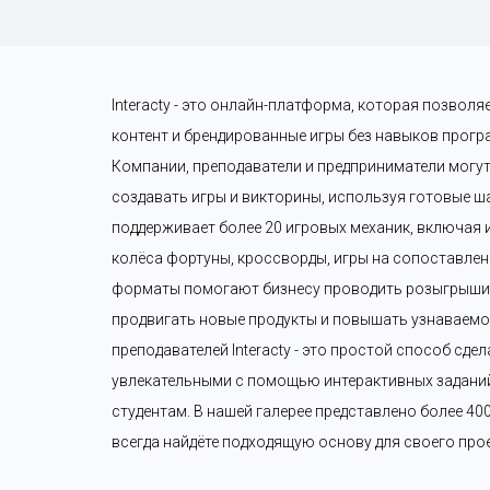
Interacty - это онлайн-платформа, которая позволя
контент и брендированные игры без навыков прогр
Компании, преподаватели и предприниматели могут
создавать игры и викторины, используя готовые шаб
поддерживает более 20 игровых механик, включая и
колёса фортуны, кроссворды, игры на сопоставление
форматы помогают бизнесу проводить розыгрыши п
продвигать новые продукты и повышать узнаваемос
преподавателей Interacty - это простой способ сдел
увлекательными с помощью интерактивных заданий 
студентам. В нашей галерее представлено более 40
всегда найдёте подходящую основу для своего прое