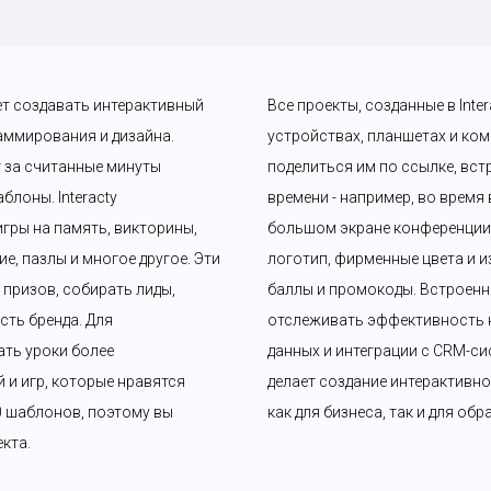
ет создавать интерактивный 
Все проекты, созданные в Int
аммирования и дизайна. 
устройствах, планшетах и ком
 за считанные минуты 
поделиться им по ссылке, вст
лоны. Interacty 
времени - например, во время
гры на память, викторины, 
большом экране конференции. 
, пазлы и многое другое. Эти 
логотип, фирменные цвета и и
ризов, собирать лиды, 
баллы и промокоды. Встроенн
ть бренда. Для 
отслеживать эффективность к
ать уроки более 
данных и интеграции с CRM-сис
и игр, которые нравятся 
делает создание интерактивно
0 шаблонов, поэтому вы 
как для бизнеса, так и для об
кта.