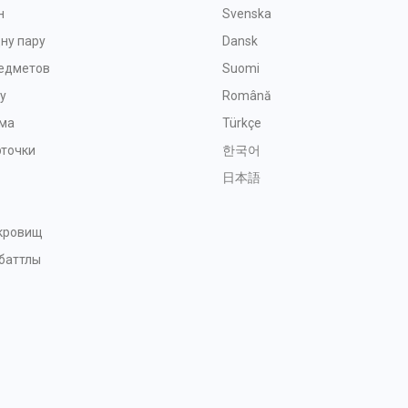
н
Svenska
ну пару
Dansk
редметов
Suomi
у
Română
ма
Türkçe
рточки
한국어
日本語
окровищ
баттлы