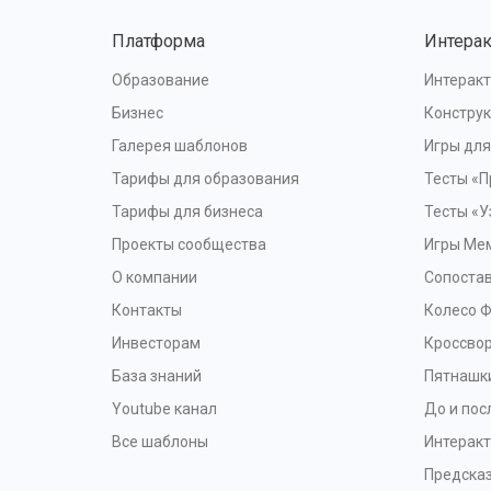
Платформа
Интера
Образование
Интеракт
Бизнес
Конструк
Галерея шаблонов
Игры дл
Тарифы для образования
Тесты «П
Тарифы для бизнеса
Тесты «У
Проекты сообщества
Игры Ме
О компании
Сопоста
Контакты
Колесо 
Инвесторам
Кроссво
База знаний
Пятнашк
Youtube канал
До и пос
Все шаблоны
Интерак
Предска