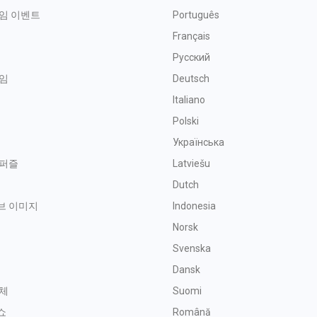
임 이벤트
Português
Français
Русский
임
Deutsch
Italiano
Polski
Українська
 퍼즐
Latviešu
금
Dutch
브 이미지
Indonesia
Norsk
Svenska
기
Dansk
체
Suomi
쇼
Română