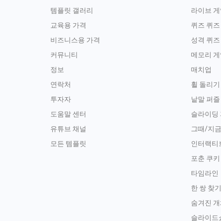
템플릿 갤러리
라이브 게
교육용 가격
퀴즈 퀴즈
비즈니스용 가격
성격 퀴즈
커뮤니티
메모리 게
정보
매치업
연락처
휠 돌리기
투자자
낱말 퍼즐
도움말 센터
슬라이딩
유튜브 채널
그때/지
모든 템플릿
인터랙티
포춘 쿠키
타임라인
한 쌍 찾
숨겨진 개
슬라이드