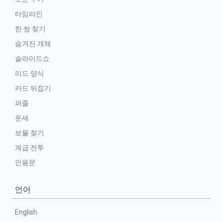
타임라인
한 쌍 찾기
숨겨진 개체
슬라이드쇼
리드 양식
카드 뒤집기
퍼즐
운세
보물 찾기
계급 전투
인용문
언어
English