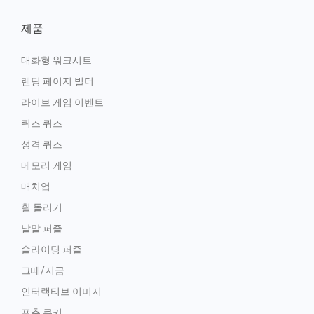
제품
대화형 워크시트
랜딩 페이지 빌더
라이브 게임 이벤트
퀴즈 퀴즈
성격 퀴즈
메모리 게임
매치업
휠 돌리기
낱말 퍼즐
슬라이딩 퍼즐
그때/지금
인터랙티브 이미지
포춘 쿠키