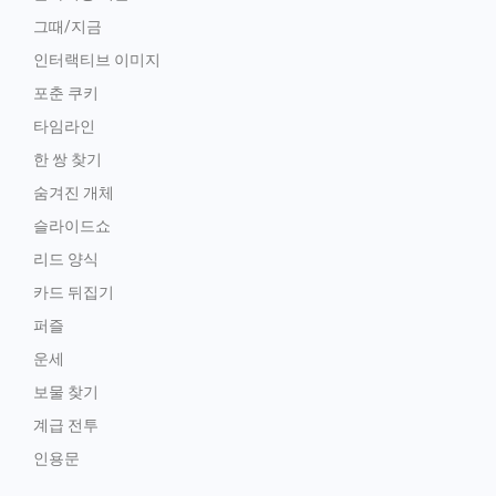
그때/지금
인터랙티브 이미지
포춘 쿠키
타임라인
한 쌍 찾기
숨겨진 개체
슬라이드쇼
리드 양식
카드 뒤집기
퍼즐
운세
보물 찾기
계급 전투
인용문