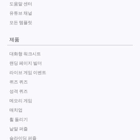
도움말 센터
유튜브 채널
모든 템플릿
제품
대화형 워크시트
랜딩 페이지 빌더
라이브 게임 이벤트
퀴즈 퀴즈
성격 퀴즈
메모리 게임
매치업
휠 돌리기
낱말 퍼즐
슬라이딩 퍼즐