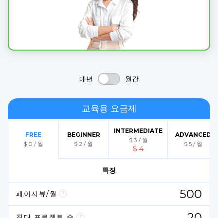
매년
월간
교육용 요금제
INTERMEDIATE
FREE
BEGINNER
ADVANCED
$
3
 / 
월
$
0
 / 
월
$
2
 / 
월
$
5
 / 
월
$
4
특징
500
페이지뷰/월
20
최대 프로젝트 수