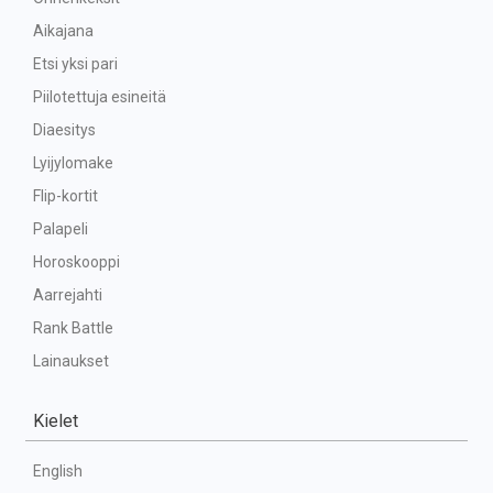
Aikajana
Etsi yksi pari
Piilotettuja esineitä
Diaesitys
Lyijylomake
Flip-kortit
Palapeli
Horoskooppi
Aarrejahti
Rank Battle
Lainaukset
Kielet
English