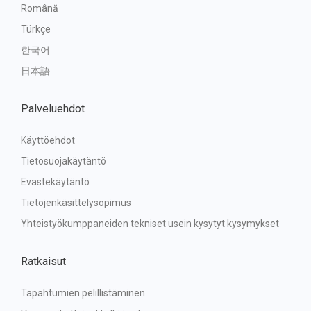
Română
Türkçe
한국어
日本語
Palveluehdot
Käyttöehdot
Tietosuojakäytäntö
Evästekäytäntö
Tietojenkäsittelysopimus
Yhteistyökumppaneiden tekniset usein kysytyt kysymykset
Ratkaisut
Tapahtumien pelillistäminen