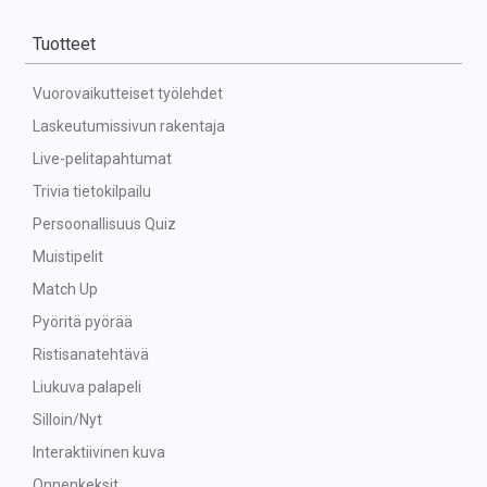
Tuotteet
Vuorovaikutteiset työlehdet
Laskeutumissivun rakentaja
Live-pelitapahtumat
Trivia tietokilpailu
Persoonallisuus Quiz
Muistipelit
Match Up
Pyöritä pyörää
Ristisanatehtävä
Liukuva palapeli
Silloin/Nyt
Interaktiivinen kuva
Onnenkeksit