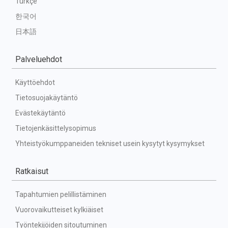
Türkçe
한국어
日本語
Palveluehdot
Käyttöehdot
Tietosuojakäytäntö
Evästekäytäntö
Tietojenkäsittelysopimus
Yhteistyökumppaneiden tekniset usein kysytyt kysymykset
Ratkaisut
Tapahtumien pelillistäminen
Vuorovaikutteiset kylkiäiset
Työntekijöiden sitoutuminen