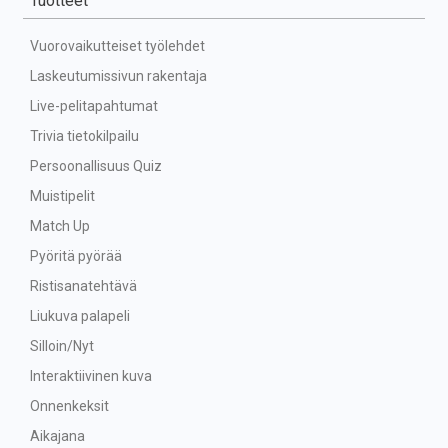
Tuotteet
Vuorovaikutteiset työlehdet
Laskeutumissivun rakentaja
Live-pelitapahtumat
Trivia tietokilpailu
Persoonallisuus Quiz
Muistipelit
Match Up
Pyöritä pyörää
Ristisanatehtävä
Liukuva palapeli
Silloin/Nyt
Interaktiivinen kuva
Onnenkeksit
Aikajana