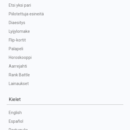
Etsi yksi pari
Piilotettuja esineitä
Diaesitys
Lyijylomake
Flip-kortit
Palapeli
Horoskooppi
Aarrejahti
Rank Battle
Lainaukset
Kielet
English
Español