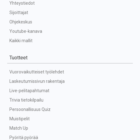
Yhteystiedot
Sijoittajat
Ohjekeskus
Youtube-kanava
Kaikki mallit
Tuotteet
Vuorovaikutteiset työlehdet
Laskeutumissivun rakentaja
Live-pelitapahtumat
Trivia tietokilpailu
Persoonallisuus Quiz
Muistipelit
Match Up
Pyöritä pyörää