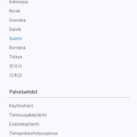
Indonesia
Norsk
Svenska
Dansk
Suomi
Română
Türkçe
한국어
日本語
Palveluehdot
Käyttöehdot
Tietosuojakäytäntö
Evästekäytäntö
Tietojenkäsittelysopimus