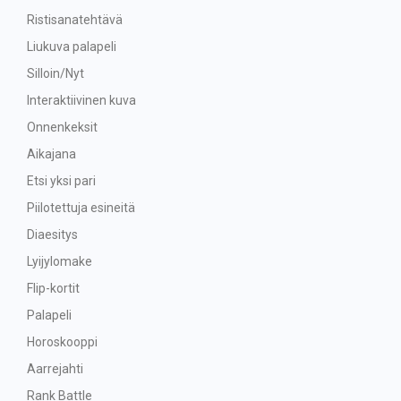
Ristisanatehtävä
Liukuva palapeli
Silloin/Nyt
Interaktiivinen kuva
Onnenkeksit
Aikajana
Etsi yksi pari
Piilotettuja esineitä
Diaesitys
Lyijylomake
Flip-kortit
Palapeli
Horoskooppi
Aarrejahti
Rank Battle