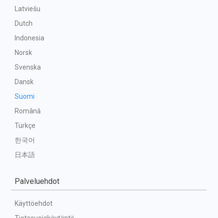
Latviešu
Dutch
Indonesia
Norsk
Svenska
Dansk
Suomi
Română
Türkçe
한국어
日本語
Palveluehdot
Käyttöehdot