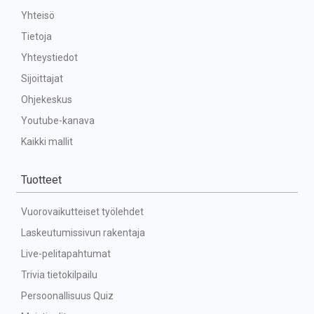
Yhteisö
Tietoja
Yhteystiedot
Sijoittajat
Ohjekeskus
Youtube-kanava
Kaikki mallit
Tuotteet
Vuorovaikutteiset työlehdet
Laskeutumissivun rakentaja
Live-pelitapahtumat
Trivia tietokilpailu
Persoonallisuus Quiz