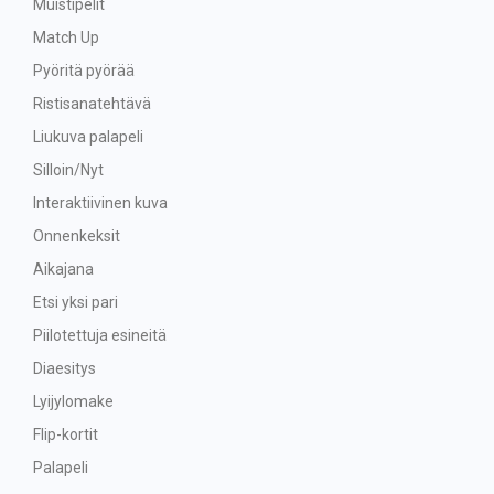
Muistipelit
Match Up
Pyöritä pyörää
Ristisanatehtävä
Liukuva palapeli
Silloin/Nyt
Interaktiivinen kuva
Onnenkeksit
Aikajana
Etsi yksi pari
Piilotettuja esineitä
Diaesitys
Lyijylomake
Flip-kortit
Palapeli