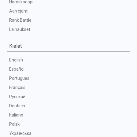
Horoskooppi
Aarrejahti
Rank Battle
Lainaukset
Kielet
English
Español
Português
Français
Русский
Deutsch
Italiano
Polski
Українська