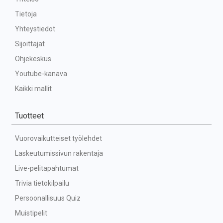
Tietoja
Yhteystiedot
Sijoittajat
Ohjekeskus
Youtube-kanava
Kaikki mallit
Tuotteet
Vuorovaikutteiset työlehdet
Laskeutumissivun rakentaja
Live-pelitapahtumat
Trivia tietokilpailu
Persoonallisuus Quiz
Muistipelit