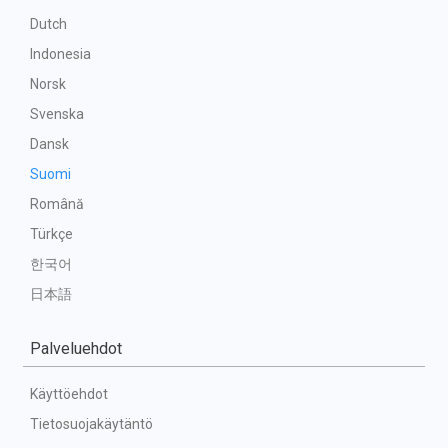
Dutch
Indonesia
Norsk
Svenska
Dansk
Suomi
Română
Türkçe
한국어
日本語
Palveluehdot
Käyttöehdot
Tietosuojakäytäntö