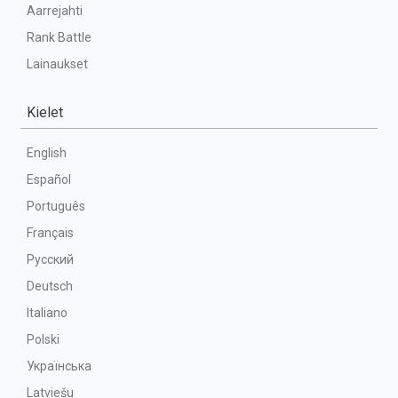
Aarrejahti
Rank Battle
Lainaukset
Kielet
English
Español
Português
Français
Русский
Deutsch
Italiano
Polski
Українська
Latviešu