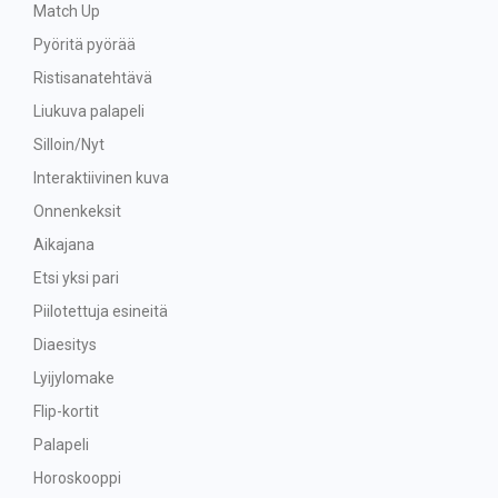
Match Up
Pyöritä pyörää
Ristisanatehtävä
Liukuva palapeli
Silloin/Nyt
Interaktiivinen kuva
Onnenkeksit
Aikajana
Etsi yksi pari
Piilotettuja esineitä
Diaesitys
Lyijylomake
Flip-kortit
Palapeli
Horoskooppi