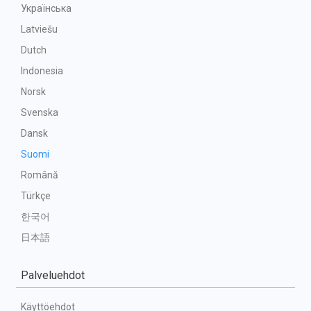
Українська
Latviešu
Dutch
Indonesia
Norsk
Svenska
Dansk
Suomi
Română
Türkçe
한국어
日本語
Palveluehdot
Käyttöehdot