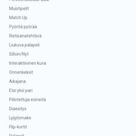
Muistipelit
Match Up
Pyöritä pyörää
Ristisanatehtävä
Liukuva palapeli
Silloin/Nyt
Interaktiivinen kuva
Onnenkeksit
Aikajana
Etsi yksi pari
Piilotettuja esineitä
Diaesitys
Lyijylomake
Flip-kortit