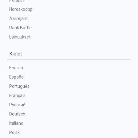
Palapeli
Horoskooppi
Aarrejahti
Rank Battle
Lainaukset
Kielet
English
Español
Português
Français
Русский
Deutsch
Italiano
Polski