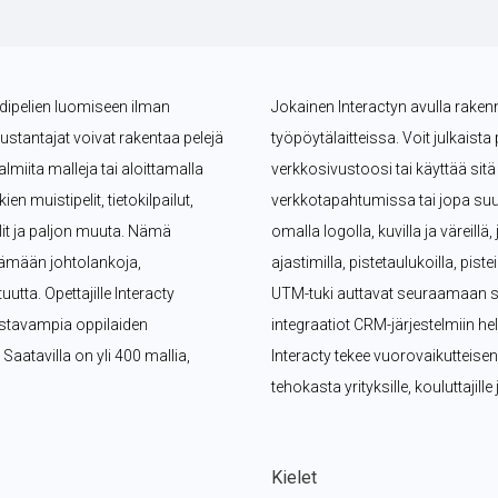
ndipelien luomiseen ilman 
Jokainen Interactyn avulla rakennet
kustantajat voivat rakentaa pelejä 
työpöytälaitteissa. Voit julkaista 
miita malleja tai aloittamalla 
verkkosivustoosi tai käyttää si
n muistipelit, tietokilpailut, 
verkkotapahtumissa tai jopa suu
lit ja paljon muuta. Nämä 
omalla logolla, kuvilla ja väreillä
ämään johtolankoja, 
ajastimilla, pistetaulukoilla, pist
tta. Opettajille Interacty 
UTM-tuki auttavat seuraamaan suo
ostavampia oppilaiden 
integraatiot CRM-järjestelmiin hel
 Saatavilla on yli 400 mallia, 
Interacty tekee vuorovaikutteise
tehokasta yrityksille, kouluttajill
Kielet