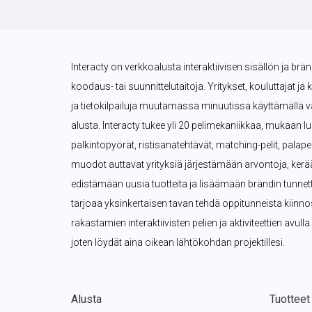
Interacty on verkkoalusta interaktiivisen sisällön ja brä
koodaus- tai suunnittelutaitoja. Yritykset, kouluttajat ja 
ja tietokilpailuja muutamassa minuutissa käyttämällä val
alusta. Interacty tukee yli 20 pelimekaniikkaa, mukaan lukie
palkintopyörät, ristisanatehtävät, matching-pelit, palape
muodot auttavat yrityksiä järjestämään arvontoja, kerä
edistämään uusia tuotteita ja lisäämään brändin tunnettuu
tarjoaa yksinkertaisen tavan tehdä oppitunneista kiinn
rakastamien interaktiivisten pelien ja aktiviteettien avulla.
joten löydät aina oikean lähtökohdan projektillesi.
Alusta
Tuotteet