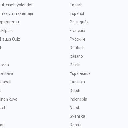
utteiset työlehdet
English
missivun rakentaja
Español
tapahtumat
Português
okilpailu
Français
lisuus Quiz
Русский
t
Deutsch
Italiano
yörää
Polski
tehtävä
Українська
alapeli
Latviešu
t
Dutch
vinen kuva
Indonesia
sit
Norsk
Svenska
ari
Dansk