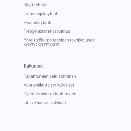
Käyttöehdot
Tietosuojakäytäntö
Evästekäytäntö
Tietojenkäsittelysopimus
Yhteistyökumppaneiden tekniset usein 
kysytyt kysymykset
Ratkaisut
Tapahtumien pelillistäminen
Vuorovaikutteiset kylkiäiset
Työntekijöiden sitoutuminen
Interaktiiviset esitykset