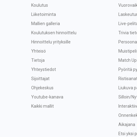
Koulutus
Vuorovaik
Liiketoiminta
Laskeutu
Mallien galleria
Live-peli
Koulutuksen hinnoittelu
Trivia tiet
Hinnoittelu yrityksille
Persoonal
Yhteisö
Muistipeli
Tietoja
Match Up
Yhteystiedot
Pyöritä p
Sijoittajat
Ristisana
Ohjekeskus
Liukuva p
Youtube-kanava
Silloin/Ny
Kaikki mallit
Interaktii
Onnenkek
Aikajana
Etsi yksi p