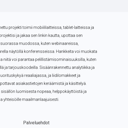
tu projekti toimii mobiililaitteissa, tablet-laitteissa ja 
projektisi ja jakaa sen linkin kautta, upottaa sen 
tä suorassa muodossa, kuten webinaareissa, 
rella näytöllä konferensseissa. Hankkeita voi muokata 
, ja niitä voi parantaa pelillistämisominaisuuksilla, kuten 
eillä ja tarjouskoodeilla. Sisäänrakennettu analytiikka ja 
rituskykyä reaaliajassa, ja liidilomakkeet ja 
pottavat asiakastietojen keräämistä ja käsittelyä. 
n sisällön luomisesta nopeaa, helppokäyttöistä ja 
e ja yhteisöille maailmanlaajuisesti.
Palveluehdot