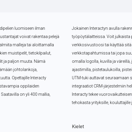
ndipelien luomiseen ilman 
Jokainen Interactyn avulla rakennet
kustantajat voivat rakentaa pelejä 
työpöytälaitteissa. Voit julkaista 
miita malleja tai aloittamalla 
verkkosivustoosi tai käyttää si
n muistipelit, tietokilpailut, 
verkkotapahtumissa tai jopa suu
lit ja paljon muuta. Nämä 
omalla logolla, kuvilla ja väreillä
ämään johtolankoja, 
ajastimilla, pistetaulukoilla, pist
tta. Opettajille Interacty 
UTM-tuki auttavat seuraamaan suo
ostavampia oppilaiden 
integraatiot CRM-järjestelmiin hel
 Saatavilla on yli 400 mallia, 
Interacty tekee vuorovaikutteise
tehokasta yrityksille, kouluttajill
Kielet