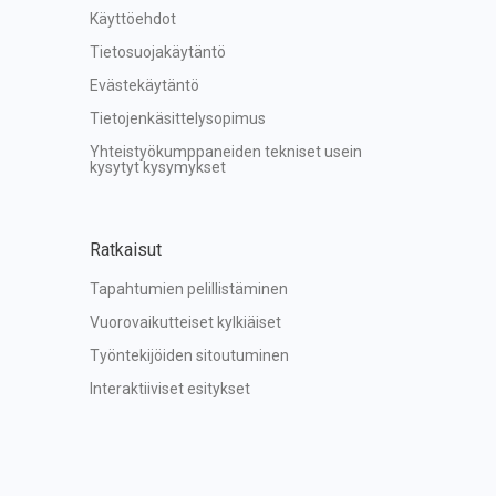
Käyttöehdot
Tietosuojakäytäntö
Evästekäytäntö
Tietojenkäsittelysopimus
Yhteistyökumppaneiden tekniset usein 
kysytyt kysymykset
Ratkaisut
Tapahtumien pelillistäminen
Vuorovaikutteiset kylkiäiset
Työntekijöiden sitoutuminen
Interaktiiviset esitykset