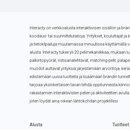
Interacty on verkkoalusta interaktiivisen sisällön ja brä
koodaus- tai suunnittelutaitoja. Yritykset, kouluttajat ja 
ja tietokilpailuja muutamassa minuutissa käyttämällä val
alusta. Interacty tukee yli 20 pelimekaniikkaa, mukaan lukie
palkintopyörät, ristisanatehtävät, matching-pelit, palape
muodot auttavat yrityksiä järjestämään arvontoja, kerä
edistämään uusia tuotteita ja lisäämään brändin tunnettuu
tarjoaa yksinkertaisen tavan tehdä oppitunneista kiinn
rakastamien interaktiivisten pelien ja aktiviteettien avulla.
joten löydät aina oikean lähtökohdan projektillesi.
Alusta
Tuotteet