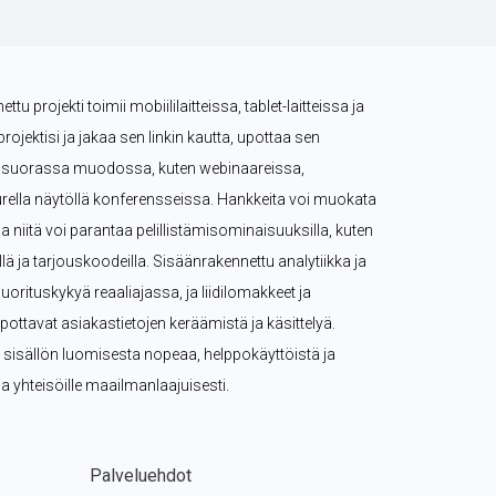
tu projekti toimii mobiililaitteissa, tablet-laitteissa ja 
projektisi ja jakaa sen linkin kautta, upottaa sen 
tä suorassa muodossa, kuten webinaareissa, 
rella näytöllä konferensseissa. Hankkeita voi muokata 
, ja niitä voi parantaa pelillistämisominaisuuksilla, kuten 
eillä ja tarjouskoodeilla. Sisäänrakennettu analytiikka ja 
rituskykyä reaaliajassa, ja liidilomakkeet ja 
pottavat asiakastietojen keräämistä ja käsittelyä. 
n sisällön luomisesta nopeaa, helppokäyttöistä ja 
e ja yhteisöille maailmanlaajuisesti.
Palveluehdot