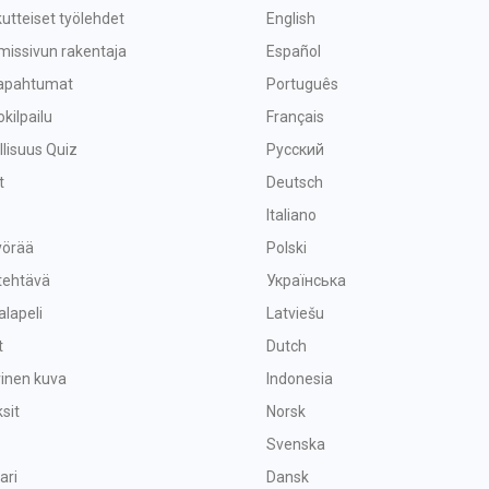
utteiset työlehdet
English
missivun rakentaja
Español
tapahtumat
Português
okilpailu
Français
lisuus Quiz
Русский
t
Deutsch
Italiano
yörää
Polski
tehtävä
Українська
alapeli
Latviešu
t
Dutch
vinen kuva
Indonesia
sit
Norsk
Svenska
ari
Dansk