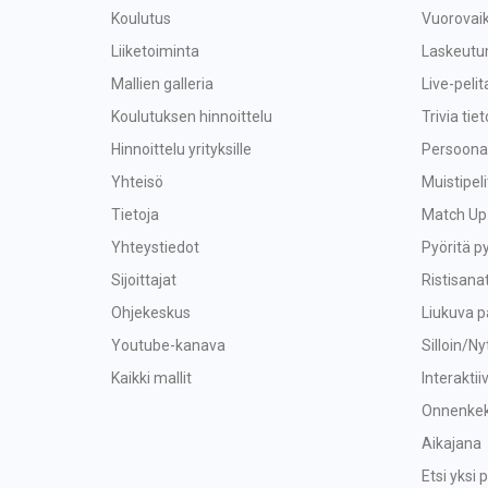
Koulutus
Vuorovaik
Liiketoiminta
Laskeutu
Mallien galleria
Live-peli
Koulutuksen hinnoittelu
Trivia tiet
Hinnoittelu yrityksille
Persoonal
Yhteisö
Muistipeli
Tietoja
Match Up
Yhteystiedot
Pyöritä p
Sijoittajat
Ristisana
Ohjekeskus
Liukuva p
Youtube-kanava
Silloin/Ny
Kaikki mallit
Interaktii
Onnenkek
Aikajana
Etsi yksi p