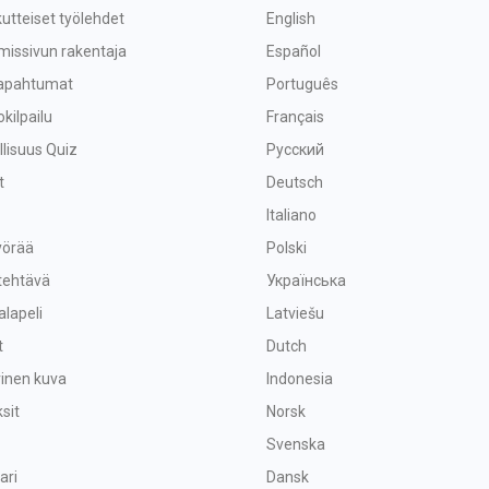
utteiset työlehdet
English
missivun rakentaja
Español
tapahtumat
Português
okilpailu
Français
lisuus Quiz
Русский
t
Deutsch
Italiano
yörää
Polski
tehtävä
Українська
alapeli
Latviešu
t
Dutch
vinen kuva
Indonesia
sit
Norsk
Svenska
ari
Dansk