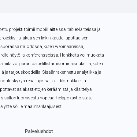
tu projekti toimii mobiililaitteissa, tablet-laitteissa ja 
projektisi ja jakaa sen linkin kautta, upottaa sen 
tä suorassa muodossa, kuten webinaareissa, 
rella näytöllä konferensseissa. Hankkeita voi muokata 
, ja niitä voi parantaa pelillistämisominaisuuksilla, kuten 
eillä ja tarjouskoodeilla. Sisäänrakennettu analytiikka ja 
rituskykyä reaaliajassa, ja liidilomakkeet ja 
pottavat asiakastietojen keräämistä ja käsittelyä. 
n sisällön luomisesta nopeaa, helppokäyttöistä ja 
e ja yhteisöille maailmanlaajuisesti.
Palveluehdot