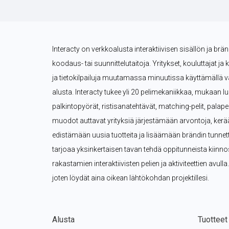
Interacty on verkkoalusta interaktiivisen sisällön ja brä
koodaus- tai suunnittelutaitoja. Yritykset, kouluttajat ja 
ja tietokilpailuja muutamassa minuutissa käyttämällä val
alusta. Interacty tukee yli 20 pelimekaniikkaa, mukaan lukie
palkintopyörät, ristisanatehtävät, matching-pelit, palape
muodot auttavat yrityksiä järjestämään arvontoja, kerä
edistämään uusia tuotteita ja lisäämään brändin tunnettuu
tarjoaa yksinkertaisen tavan tehdä oppitunneista kiinn
rakastamien interaktiivisten pelien ja aktiviteettien avulla.
joten löydät aina oikean lähtökohdan projektillesi.
Alusta
Tuotteet