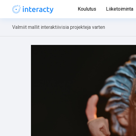
Koulutus
Liiketoiminta
Valmiit mallit interaktiivisia projekteja varten