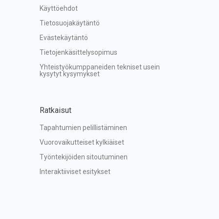
Käyttöehdot
Tietosuojakäytäntö
Evästekäytäntö
Tietojenkäsittelysopimus
Yhteistyökumppaneiden tekniset usein 
kysytyt kysymykset
Ratkaisut
Tapahtumien pelillistäminen
Vuorovaikutteiset kylkiäiset
Työntekijöiden sitoutuminen
Interaktiiviset esitykset