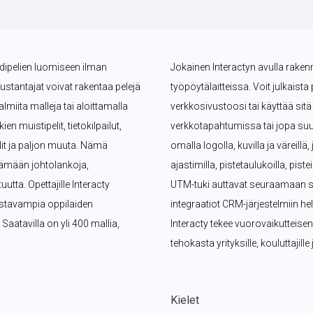
ndipelien luomiseen ilman 
Jokainen Interactyn avulla rakennet
kustantajat voivat rakentaa pelejä 
työpöytälaitteissa. Voit julkaista 
miita malleja tai aloittamalla 
verkkosivustoosi tai käyttää si
n muistipelit, tietokilpailut, 
verkkotapahtumissa tai jopa suu
lit ja paljon muuta. Nämä 
omalla logolla, kuvilla ja väreillä
ämään johtolankoja, 
ajastimilla, pistetaulukoilla, pist
tta. Opettajille Interacty 
UTM-tuki auttavat seuraamaan suo
ostavampia oppilaiden 
integraatiot CRM-järjestelmiin hel
 Saatavilla on yli 400 mallia, 
Interacty tekee vuorovaikutteise
tehokasta yrityksille, kouluttajill
Kielet