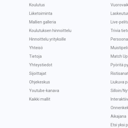
Koulutus
Vuorovaik
Liiketoiminta
Laskeutu
Mallien galleria
Live-peli
Koulutuksen hinnoittelu
Trivia tiet
Hinnoittelu yrityksille
Persoonal
Yhteisö
Muistipeli
Tietoja
Match Up
Yhteystiedot
Pyöritä p
Sijoittajat
Ristisana
Ohjekeskus
Liukuva p
Youtube-kanava
Silloin/Ny
Kaikki mallit
Interaktii
Onnenkek
Aikajana
Etsi yksi p