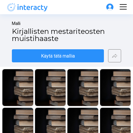
Malli
Kirjallisten mestariteosten 
muistihaaste
Käytä tätä mallia