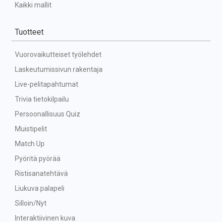
Kaikki mallit
Tuotteet
Vuorovaikutteiset työlehdet
Laskeutumissivun rakentaja
Live-pelitapahtumat
Trivia tietokilpailu
Persoonallisuus Quiz
Muistipelit
Match Up
Pyöritä pyörää
Ristisanatehtävä
Liukuva palapeli
Silloin/Nyt
Interaktiivinen kuva