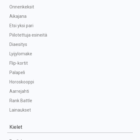
Onnenkeksit
Aikajana
Etsi yksi pari
Piilotettuja esineitä
Diaesitys
Lyijylomake
Flip-kortit
Palapeli
Horoskooppi
Aarrejahti
Rank Battle
Lainaukset
Kielet