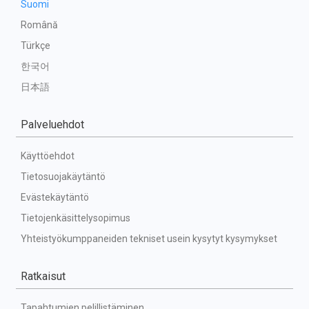
Suomi
Română
Türkçe
한국어
日本語
Palveluehdot
Käyttöehdot
Tietosuojakäytäntö
Evästekäytäntö
Tietojenkäsittelysopimus
Yhteistyökumppaneiden tekniset usein kysytyt kysymykset
Ratkaisut
Tapahtumien pelillistäminen