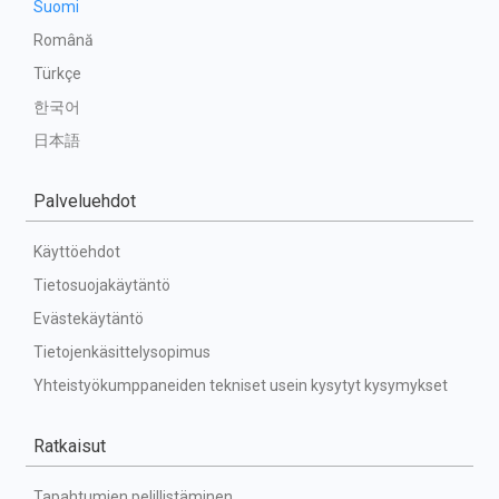
Suomi
Română
Türkçe
한국어
日本語
Palveluehdot
Käyttöehdot
Tietosuojakäytäntö
Evästekäytäntö
Tietojenkäsittelysopimus
Yhteistyökumppaneiden tekniset usein kysytyt kysymykset
Ratkaisut
Tapahtumien pelillistäminen