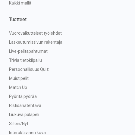
Kaikki mallit
Tuotteet
Vuorovaikutteiset työlehdet
Laskeutumissivun rakentaja
Live-pelitapahtumat
Trivia tietokilpailu
Persoonallisuus Quiz
Muistipelit
Match Up
Pyöritä pyörää
Ristisanatehtävä
Liukuva palapeli
Silloin/Nyt
Interaktiivinen kuva