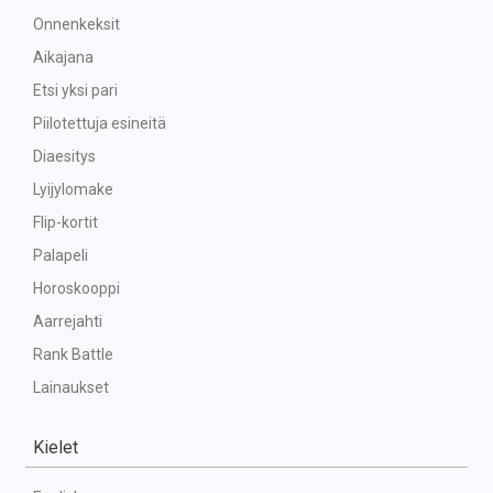
Onnenkeksit
Aikajana
Etsi yksi pari
Piilotettuja esineitä
Diaesitys
Lyijylomake
Flip-kortit
Palapeli
Horoskooppi
Aarrejahti
Rank Battle
Lainaukset
Kielet