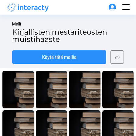
Malli
Kirjallisten mestariteosten 
muistihaaste
Käytä tätä mallia