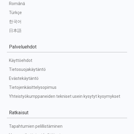
Română
Türkçe
한국어
日本語
Palveluehdot
Käyttöehdot
Tietosuojakäytäntö
Evästekäytäntö
Tietojenkäsittelysopimus
Yhteistyökumppaneiden tekniset usein kysytyt kysymykset
Ratkaisut
Tapahtumien pelillistäminen