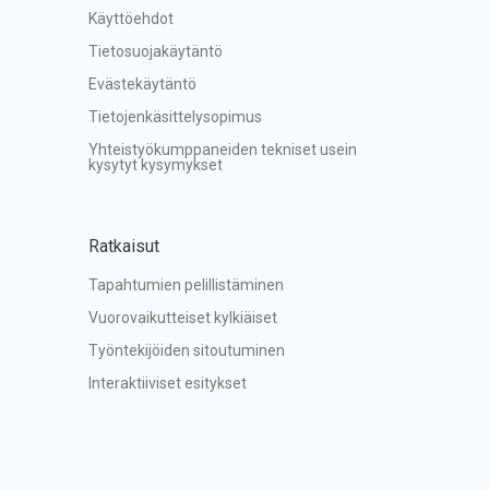
Käyttöehdot
Tietosuojakäytäntö
Evästekäytäntö
Tietojenkäsittelysopimus
Yhteistyökumppaneiden tekniset usein 
kysytyt kysymykset
Ratkaisut
Tapahtumien pelillistäminen
Vuorovaikutteiset kylkiäiset
Työntekijöiden sitoutuminen
Interaktiiviset esitykset