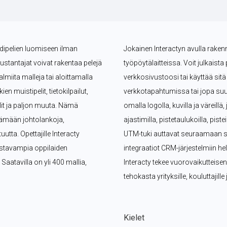
ndipelien luomiseen ilman 
Jokainen Interactyn avulla rakennet
kustantajat voivat rakentaa pelejä 
työpöytälaitteissa. Voit julkaista 
miita malleja tai aloittamalla 
verkkosivustoosi tai käyttää si
n muistipelit, tietokilpailut, 
verkkotapahtumissa tai jopa suu
lit ja paljon muuta. Nämä 
omalla logolla, kuvilla ja väreillä
ämään johtolankoja, 
ajastimilla, pistetaulukoilla, pist
tta. Opettajille Interacty 
UTM-tuki auttavat seuraamaan suo
ostavampia oppilaiden 
integraatiot CRM-järjestelmiin hel
 Saatavilla on yli 400 mallia, 
Interacty tekee vuorovaikutteise
tehokasta yrityksille, kouluttajill
Kielet