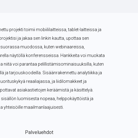
tu projekti toimii mobiililaitteissa, tablet-laitteissa ja 
projektisi ja jakaa sen linkin kautta, upottaa sen 
tä suorassa muodossa, kuten webinaareissa, 
rella näytöllä konferensseissa. Hankkeita voi muokata 
, ja niitä voi parantaa pelillistämisominaisuuksilla, kuten 
eillä ja tarjouskoodeilla. Sisäänrakennettu analytiikka ja 
rituskykyä reaaliajassa, ja liidilomakkeet ja 
pottavat asiakastietojen keräämistä ja käsittelyä. 
n sisällön luomisesta nopeaa, helppokäyttöistä ja 
e ja yhteisöille maailmanlaajuisesti.
Palveluehdot