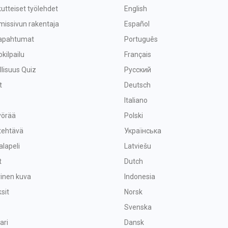
utteiset työlehdet
English
missivun rakentaja
Español
tapahtumat
Português
okilpailu
Français
lisuus Quiz
Русский
t
Deutsch
Italiano
yörää
Polski
tehtävä
Українська
alapeli
Latviešu
t
Dutch
vinen kuva
Indonesia
sit
Norsk
Svenska
ari
Dansk