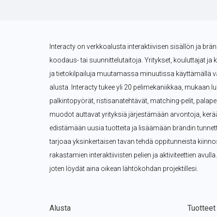
Interacty on verkkoalusta interaktiivisen sisällön ja brä
koodaus- tai suunnittelutaitoja. Yritykset, kouluttajat ja 
ja tietokilpailuja muutamassa minuutissa käyttämällä val
alusta. Interacty tukee yli 20 pelimekaniikkaa, mukaan lukie
palkintopyörät, ristisanatehtävät, matching-pelit, palape
muodot auttavat yrityksiä järjestämään arvontoja, kerä
edistämään uusia tuotteita ja lisäämään brändin tunnettuu
tarjoaa yksinkertaisen tavan tehdä oppitunneista kiinn
rakastamien interaktiivisten pelien ja aktiviteettien avulla.
joten löydät aina oikean lähtökohdan projektillesi.
Alusta
Tuotteet