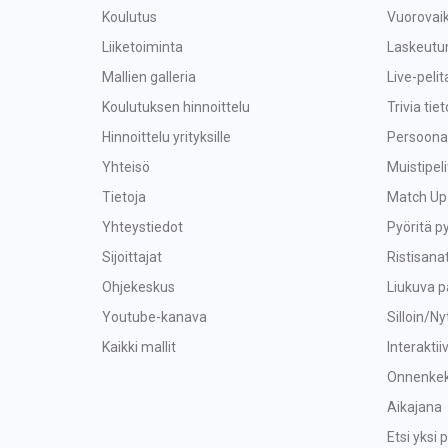
Koulutus
Vuorovaik
Liiketoiminta
Laskeutu
Mallien galleria
Live-peli
Koulutuksen hinnoittelu
Trivia tiet
Hinnoittelu yrityksille
Persoonal
Yhteisö
Muistipeli
Tietoja
Match Up
Yhteystiedot
Pyöritä p
Sijoittajat
Ristisana
Ohjekeskus
Liukuva p
Youtube-kanava
Silloin/Ny
Kaikki mallit
Interaktii
Onnenkek
Aikajana
Etsi yksi p