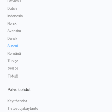
Latviešu
Dutch
Indonesia
Norsk
Svenska
Dansk
Suomi
Română
Türkçe
한국어
日本語
Palveluehdot
Käyttöehdot
Tietosuojakäytäntö