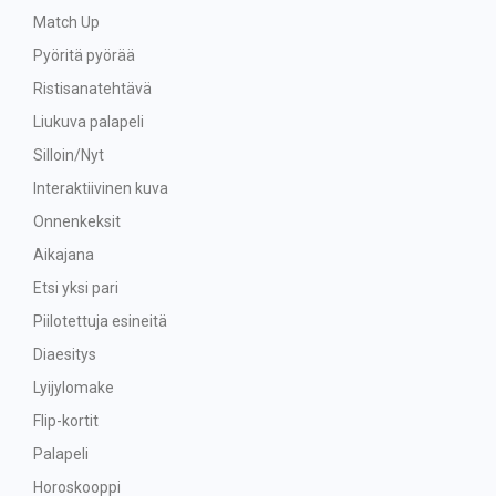
Match Up
Pyöritä pyörää
Ristisanatehtävä
Liukuva palapeli
Silloin/Nyt
Interaktiivinen kuva
Onnenkeksit
Aikajana
Etsi yksi pari
Piilotettuja esineitä
Diaesitys
Lyijylomake
Flip-kortit
Palapeli
Horoskooppi