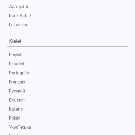
Aarrejahti
Rank Battle
Lainaukset
Kielet
English
Español
Português
Français
Русский
Deutsch
Italiano
Polski
Українська