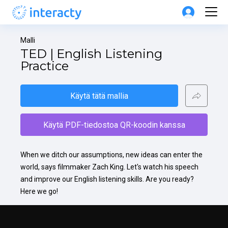
Malli
TED | English Listening 
Practice
Käytä tätä mallia
Käytä PDF-tiedostoa QR-koodin kanssa
﻿When we ditch our assumptions, new ideas can enter the 
world, says filmmaker Zach King. Let's watch his speech 
and improve our English listening skills. Are you ready? 
Here we go!