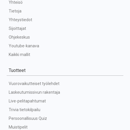
Yhteisö
Tietoja
Yhteystiedot
Sijoittajat
Ohjekeskus
Youtube-kanava
Kaikki mallit
Tuotteet
Vuorovaikutteiset työlehdet
Laskeutumissivun rakentaja
Live-pelitapahtumat
Trivia tietokilpailu
Persoonallisuus Quiz
Muistipelit