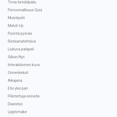
Trivia tietokilpailu
Persoonallisuus Quiz
Muistipelit
Match Up
Pyöritä pyörää
Ristisanatehtävä
Liukuva palapeli
Silloin/Nyt
Interaktiivinen kuva
Onnenkeksit
Aikajana
Etsi yksi pari
Piilotettuja esineitä
Diaesitys
Lyijylomake