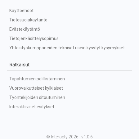
Käyttöehdot
Tietosuojakäytäntö
Evästekäytäntö
Tietojenkäsittelysopimus
Yhteistyökumppaneiden tekniset usein kysytyt kysymykset
Ratkaisut
Tapahtumien pelillistäminen
Vuorovaikutteiset kylkiäiset
Työntekijöiden sitoutuminen
Interaktiiviset esitykset
©
 Interacty 2026 | v
1.0.6