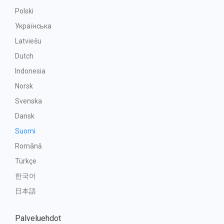
Polski
Українська
Latviešu
Dutch
Indonesia
Norsk
Svenska
Dansk
Suomi
Română
Türkçe
한국어
日本語
Palveluehdot