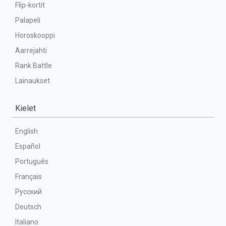
Flip-kortit
Palapeli
Horoskooppi
Aarrejahti
Rank Battle
Lainaukset
Kielet
English
Español
Português
Français
Русский
Deutsch
Italiano