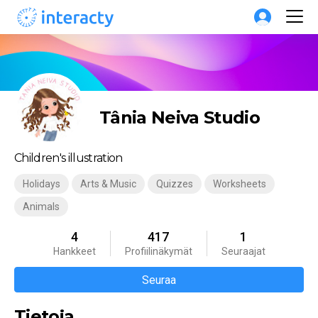
Tânia Neiva Studio
Children's illustration
Holidays
Arts & Music
Quizzes
Worksheets
Animals
4
417
1
Hankkeet
Profiilinäkymät
Seuraajat
Seuraa
Tietoja