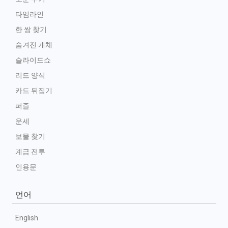
타임라인
한 쌍 찾기
숨겨진 개체
슬라이드쇼
리드 양식
카드 뒤집기
퍼즐
운세
보물 찾기
계급 전투
인용문
언어
English