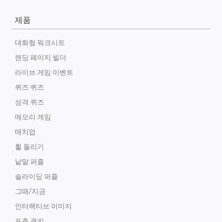
제품
대화형 워크시트
랜딩 페이지 빌더
라이브 게임 이벤트
퀴즈 퀴즈
성격 퀴즈
메모리 게임
매치업
휠 돌리기
낱말 퍼즐
슬라이딩 퍼즐
그때/지금
인터랙티브 이미지
포춘 쿠키