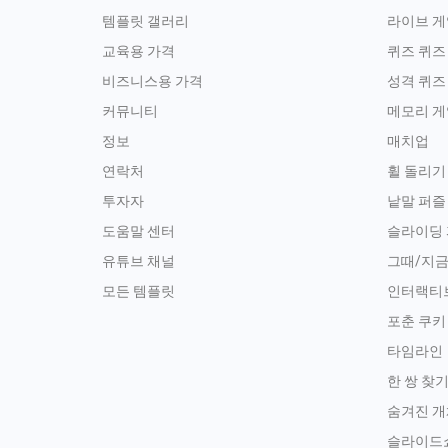
템플릿 갤러리
라이브 게
교육용 가격
퀴즈 퀴즈
비즈니스용 가격
성격 퀴즈
커뮤니티
메모리 게
정보
매치업
연락처
휠 돌리기
투자자
낱말 퍼즐
도움말 센터
슬라이딩
유튜브 채널
그때/지
모든 템플릿
인터랙티
포춘 쿠키
타임라인
한 쌍 찾
숨겨진 개
슬라이드