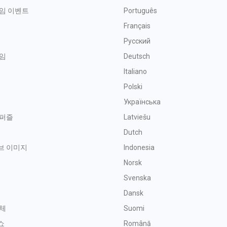
임 이벤트
Português
Français
Русский
임
Deutsch
Italiano
Polski
Українська
 퍼즐
Latviešu
금
Dutch
브 이미지
Indonesia
Norsk
Svenska
기
Dansk
체
Suomi
쇼
Română