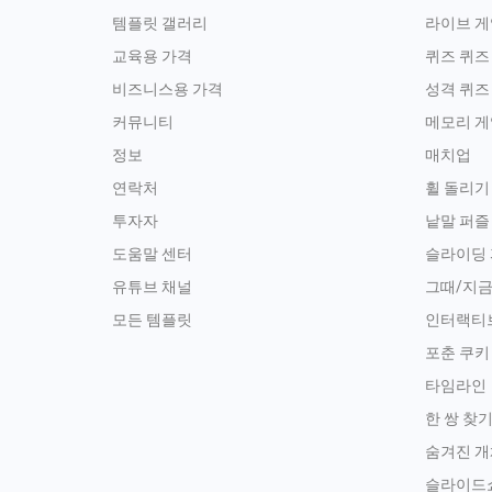
템플릿 갤러리
라이브 게
교육용 가격
퀴즈 퀴즈
비즈니스용 가격
성격 퀴즈
커뮤니티
메모리 게
정보
매치업
연락처
휠 돌리기
투자자
낱말 퍼즐
도움말 센터
슬라이딩
유튜브 채널
그때/지
모든 템플릿
인터랙티
포춘 쿠키
타임라인
한 쌍 찾
숨겨진 개
슬라이드