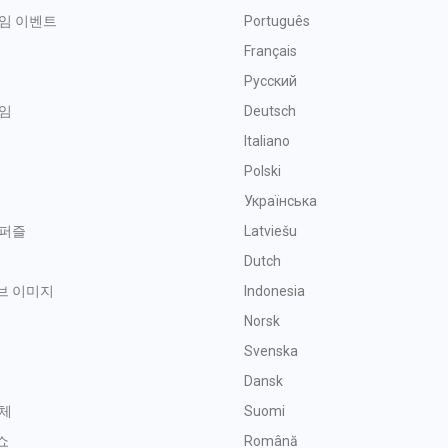
임 이벤트
Português
Français
Русский
임
Deutsch
Italiano
Polski
Українська
 퍼즐
Latviešu
금
Dutch
브 이미지
Indonesia
Norsk
Svenska
기
Dansk
체
Suomi
쇼
Română