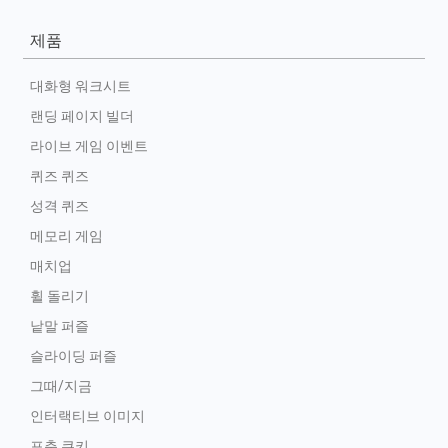
제품
대화형 워크시트
랜딩 페이지 빌더
라이브 게임 이벤트
퀴즈 퀴즈
성격 퀴즈
메모리 게임
매치업
휠 돌리기
낱말 퍼즐
슬라이딩 퍼즐
그때/지금
인터랙티브 이미지
포춘 쿠키