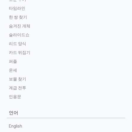
타임라인
한 쌍 찾기
숨겨진 개체
슬라이드쇼
리드 양식
카드 뒤집기
퍼즐
운세
보물 찾기
계급 전투
인용문
언어
English