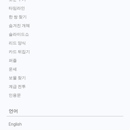
타임라인
한 쌍 찾기
숨겨진 개체
슬라이드쇼
리드 양식
카드 뒤집기
퍼즐
운세
보물 찾기
계급 전투
인용문
언어
English