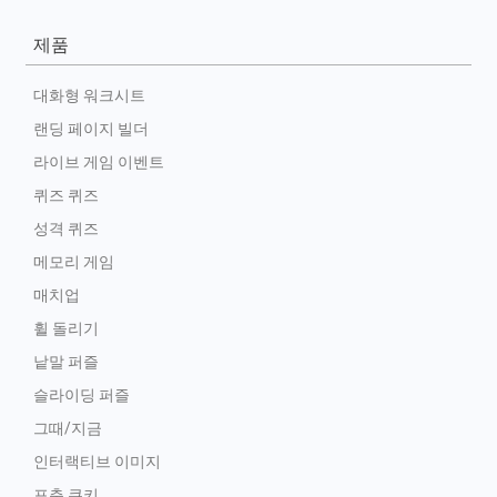
제품
대화형 워크시트
랜딩 페이지 빌더
라이브 게임 이벤트
퀴즈 퀴즈
성격 퀴즈
메모리 게임
매치업
휠 돌리기
낱말 퍼즐
슬라이딩 퍼즐
그때/지금
인터랙티브 이미지
포춘 쿠키