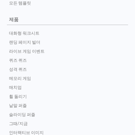
모든 템플릿
제품
대화형 워크시트
랜딩 페이지 빌더
라이브 게임 이벤트
퀴즈 퀴즈
성격 퀴즈
메모리 게임
매치업
휠 돌리기
낱말 퍼즐
슬라이딩 퍼즐
그때/지금
인터랙티브 이미지