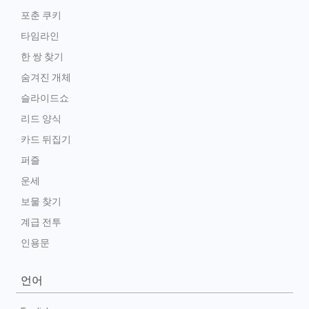
포춘 쿠키
타임라인
한 쌍 찾기
숨겨진 개체
슬라이드쇼
리드 양식
카드 뒤집기
퍼즐
운세
보물 찾기
계급 전투
인용문
언어