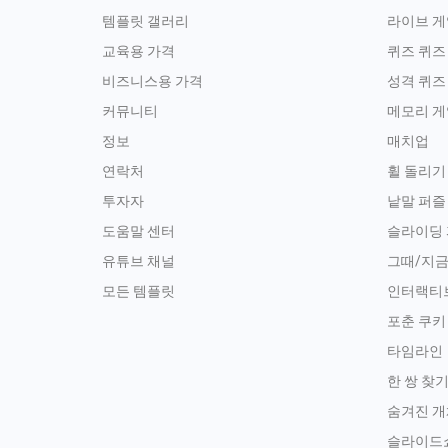
템플릿 갤러리
라이브 게
교육용 가격
퀴즈 퀴즈
비즈니스용 가격
성격 퀴즈
커뮤니티
메모리 게
정보
매치업
연락처
휠 돌리기
투자자
낱말 퍼즐
도움말 센터
슬라이딩
유튜브 채널
그때/지
모든 템플릿
인터랙티
포춘 쿠키
타임라인
한 쌍 찾
숨겨진 개
슬라이드