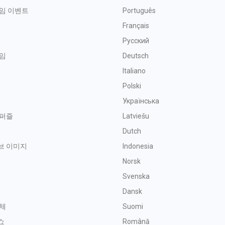
임 이벤트
Português
Français
Русский
임
Deutsch
Italiano
Polski
Українська
 퍼즐
Latviešu
금
Dutch
브 이미지
Indonesia
Norsk
Svenska
기
Dansk
체
Suomi
쇼
Română