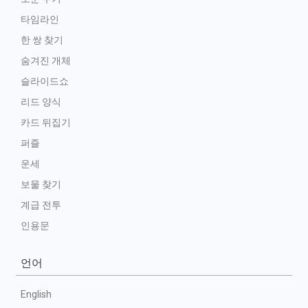
타임라인
한 쌍 찾기
숨겨진 개체
슬라이드쇼
리드 양식
카드 뒤집기
퍼즐
운세
보물 찾기
계급 전투
인용문
언어
English