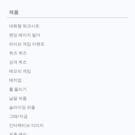
제품
대화형 워크시트
랜딩 페이지 빌더
라이브 게임 이벤트
퀴즈 퀴즈
성격 퀴즈
메모리 게임
매치업
휠 돌리기
낱말 퍼즐
슬라이딩 퍼즐
그때/지금
인터랙티브 이미지
포춘 쿠키