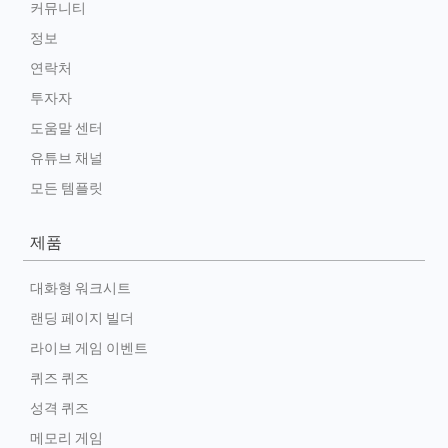
커뮤니티
정보
연락처
투자자
도움말 센터
유튜브 채널
모든 템플릿
제품
대화형 워크시트
랜딩 페이지 빌더
라이브 게임 이벤트
퀴즈 퀴즈
성격 퀴즈
메모리 게임