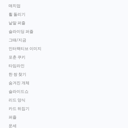
매치업
휠 돌리기
낱말 퍼즐
슬라이딩 퍼즐
그때/지금
인터랙티브 이미지
포춘 쿠키
타임라인
한 쌍 찾기
숨겨진 개체
슬라이드쇼
리드 양식
카드 뒤집기
퍼즐
운세