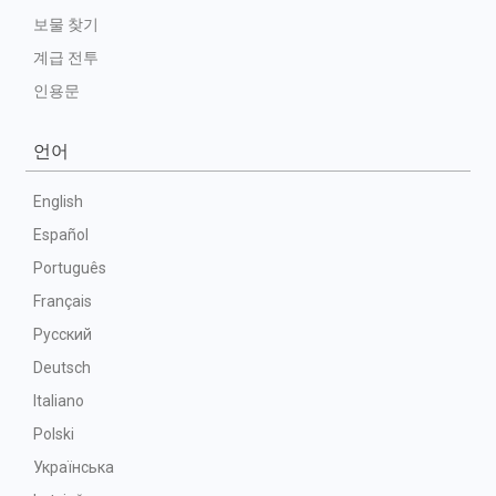
보물 찾기
계급 전투
인용문
언어
English
Español
Português
Français
Русский
Deutsch
Italiano
Polski
Українська