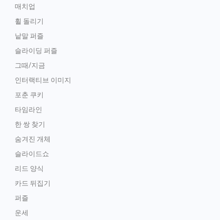
매치업
휠 돌리기
낱말 퍼즐
슬라이딩 퍼즐
그때/지금
인터랙티브 이미지
포춘 쿠키
타임라인
한 쌍 찾기
숨겨진 개체
슬라이드쇼
리드 양식
카드 뒤집기
퍼즐
운세