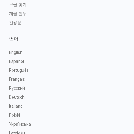
보물 찾기
계급 전투
인용문
언어
English
Español
Português
Français
Русский
Deutsch
Italiano
Polski
Українська
Latviešu