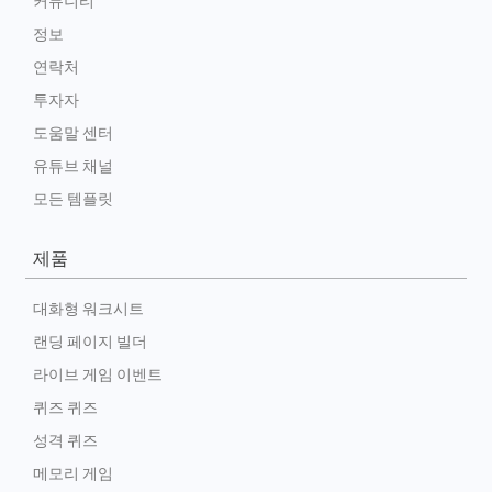
커뮤니티
정보
연락처
투자자
도움말 센터
유튜브 채널
모든 템플릿
제품
대화형 워크시트
랜딩 페이지 빌더
라이브 게임 이벤트
퀴즈 퀴즈
성격 퀴즈
메모리 게임