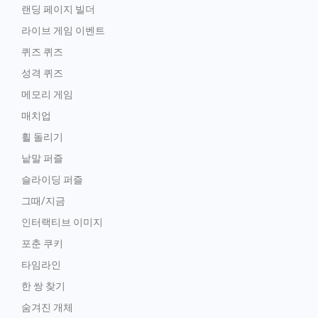
랜딩 페이지 빌더
라이브 게임 이벤트
퀴즈 퀴즈
성격 퀴즈
메모리 게임
매치업
휠 돌리기
낱말 퍼즐
슬라이딩 퍼즐
그때/지금
인터랙티브 이미지
포춘 쿠키
타임라인
한 쌍 찾기
숨겨진 개체