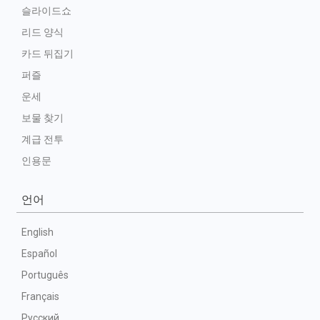
슬라이드쇼
리드 양식
카드 뒤집기
퍼즐
운세
보물 찾기
계급 전투
인용문
언어
English
Español
Português
Français
Русский